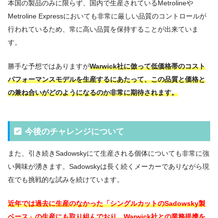
本国の製品のみに限らず、国内で生産されているMetrolineや
Metroline Expressにおいても非常に厳しい品質のコントロールが
行われているため、常に高い品質を保持することが出来ていま
す。
勝手な予想ではありますが
Warwick社に倣って低価格帯のコスト
パフォーマンスモデルを生産するにあたって、この品質と価格と
の兼ね合いがどのようになるのか非常に期待されます。
今後のチャレンジについて
また、引き続きSadowskyにて生産される個体についても非常に強
い興味が湧きます。Sadowskyは長く続くメーカーでありながら現
在でも挑戦的な試みを続けています。
近年では過去に生産のなかった「シングルカットのSadowsky製
ベース」の生産にも取り組んでおり、Warwick社との業務提携を