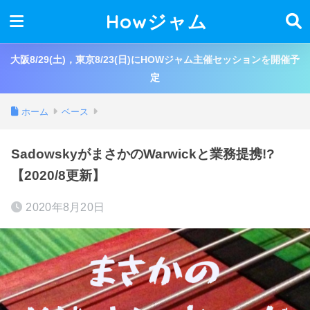
Howジャム
大阪8/29(土)，東京8/23(日)にHOWジャム主催セッションを開催予
定
ホーム
ベース
SadowskyがまさかのWarwickと業務提携!?
【2020/8更新】
2020年8月20日