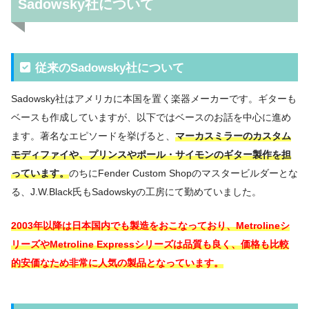
Sadowsky社について
従来のSadowsky社について
Sadowsky社はアメリカに本国を置く楽器メーカーです。ギターも
ベースも作成していますが、以下ではベースのお話を中心に進め
ます。著名なエピソードを挙げると、
マーカスミラーのカスタム
モディファイや、プリンスやポール・サイモンのギター製作を担
っています。
のちにFender Custom Shopのマスタービルダーとな
る、J.W.Black氏もSadowskyの工房にて勤めていました。
2003年以降は日本国内でも製造をおこなっており、Metrolineシ
リーズやMetroline Expressシリーズは品質も良く、価格も比較
的安価なため非常に人気の製品となっています。