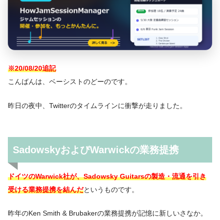
※20/08/20追記
こんばんは、ベーシストのどーのです。
昨日の夜中、Twitterのタイムラインに衝撃が走りました。
SadowskyおよびWarwickの業務提携
ドイツのWarwick社が、Sadowsky Guitarsの製造・流通を引き
受ける業務提携を結んだ
というものです。
昨年のKen Smith & Brubakerの業務提携が記憶に新しいさなか。